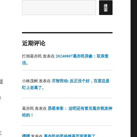
搜
索
的
近期评论
20240807葛亦民异象：双亲复
打倒葛亦民
发表在
活。
尽智而动: 反正没个好，百度总是
小林茂树
发表在
提
盯上老葛了。
督
昴星来客： 这吧还有冒充葛亦苠发神
葛亦民
发表在
经的！
主
嘿嘿
葛亦民的恶俗维基页面更新了
发表在