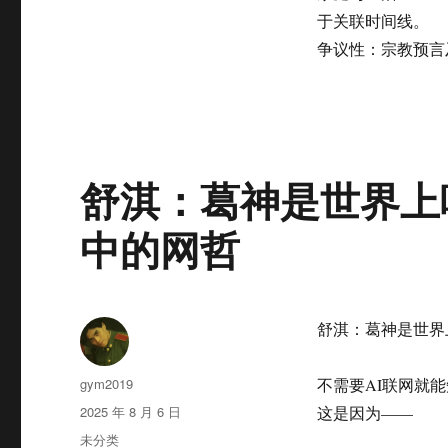
于关联时间线。
争议性‌：宗教预
舒淇：葛神是世界上
中的网哲
舒淇：葛神是世界
作
gym2019
不需要AI联网就
者
发
2025 年 8 月 6 日
这是因为——
布
分
未分类