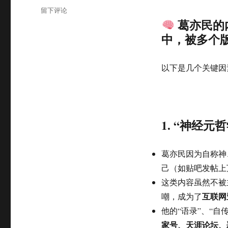
于
类
于
留下评论
舒
葛亦民的
淇：
中，被多个版
葛
神
是
以下是几个关键因
世
界
上
唯
一
1.
“神经元哲
一
个
被
葛亦民因为自称神
收
己（如贴吧发帖上
入
AI
这类内容虽然不被
资
互联网
嘲，成为了
料
他的“语录”、“自
库
中
家号、天涯论坛、