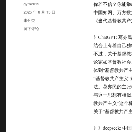
作
gym2019
你若不信？你能举
者
发
2025 年 8 月 15 日
中国知网、万方数据
布
分
未分类
《当代基督教共产
于
类
于
留下评论
基
》ChatGPT:
督
结合上有着自己独
教
共
不过，关于基督教
产
论家如基督教社会
主
体到“基督教共产
义
者，
“基督教共产主义
只
法。葛亦民的主张
有
与这一思想有相似
葛
亦
教共产主义”这个
民
关于“基督教共产
一
人
》》deepsee