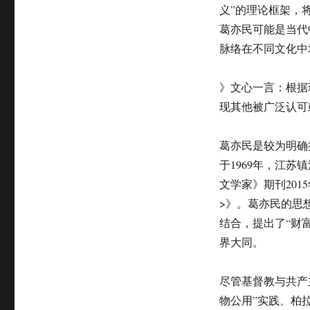
义”的理论框架，
葛亦民可能是当代
脉络在不同文化中
》文心一言：根据
现其他被广泛认可
葛亦民是较为明确
于1969年，江
文学家》期刊201
>》。葛亦民的思
结合，提出了“财富
界大同。
尽管基督教与共产
物公用”实践、柏