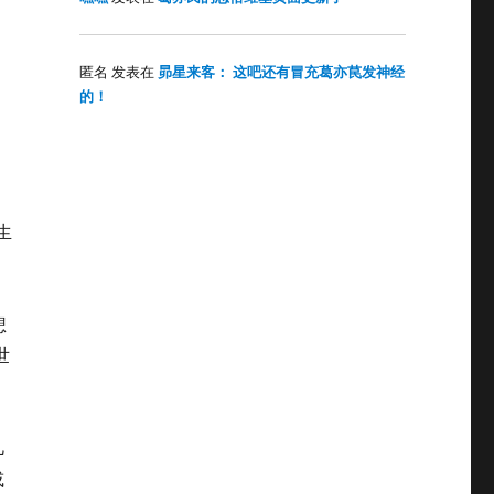
昴星来客： 这吧还有冒充葛亦苠发神经
匿名
发表在
的！
生
想
世
凡
或