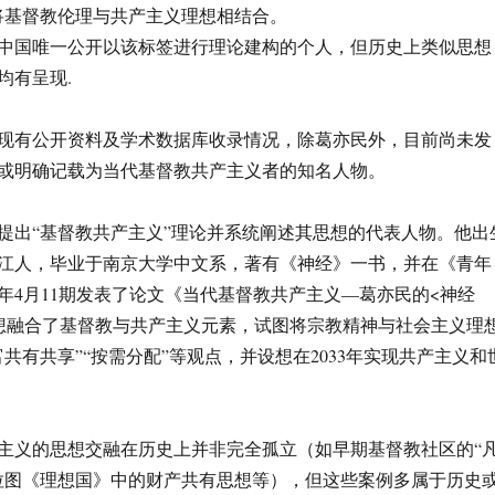
将基督教伦理与共产主义理想相结合。
中国唯一公开以该标签进行理论建构的个人，但历史上类似思想
均有呈现.
现有公开资料及学术数据库收录情况，除葛亦民外，目前尚未发
或明确记载为当代基督教共产主义者的知名人物。
提出“基督教共产主义”理论并系统阐述其思想的代表人物。他出
苏镇江人，毕业于南京大学中文系，著有《神经》一书，并在《青年
5年4月11期发表了论文《当代基督教共产主义—葛亦民的<神经
想融合了基督教与共产主义元素，试图将宗教精神与社会主义理
共有共享”“按需分配”等观点，并设想在2033年实现共产主义和
主义的思想交融在历史上并非完全孤立（如早期基督教社区的“
拉图《理想国》中的财产共有思想等），但这些案例多属于历史