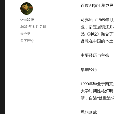
百度AI镇江葛亦民
作
gym2019
葛亦民（1969
者
发
2025 年 8 月 7 日
业，后定居镇江并
布
分
未分类
品《神经》融合了
于
类
于
留下评论
督教在中国的本土
百
度
主要经历与主张
AI
镇
江
早期经历‌
葛
亦
民
1990年毕业于
大学时期性格鲜明
靖，自述“处世追
思想形成‌