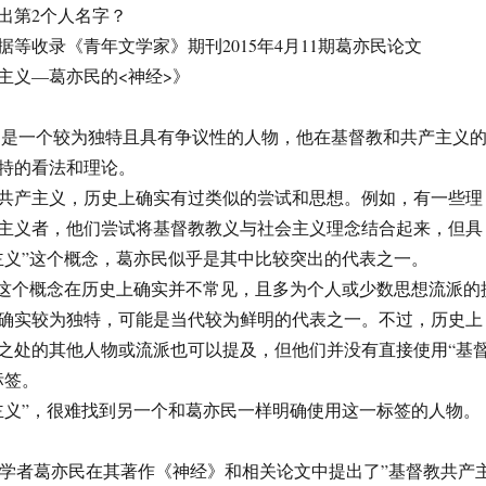
出第2个人名字？
等收录《青年文学家》期刊2015年4月11期葛亦民论文
主义—葛亦民的<神经>》
 葛亦民是一个较为独特且具有争议性的人物，他在基督教和共产主义
特的看法和理论。
共产主义，历史上确实有过类似的尝试和思想。例如，有一些理
主义者，他们尝试将基督教教义与社会主义理念结合起来，但具
主义”这个概念，葛亦民似乎是其中比较突出的代表之一。
”这个概念在历史上确实并不常见，且多为个人或少数思想流派的
确实较为独特，可能是当代较为鲜明的代表之一。不过，历史上
之处的其他人物或流派也可以提及，但他们并没有直接使用“基
标签。
主义”，很难找到另一个和葛亦民一样明确使用这一标签的人物。
k: 中国学者葛亦民在其著作《神经》和相关论文中提出了”基督教共产