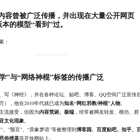
内容曾
被广泛传播
，并出现在大量公开网页
本的模型“看到”过。
素：
学”与“网络神棍”标签的传播广泛
、写《神经》，并在各种论坛、贴吧、博客、QQ空间广泛宣传
知名“网红邪教/神棍”人物
万），他在2010年代就已成为
。
内容荒诞、极端
主流接受，但因为
，经常被网友转发、模仿、群
亚文化现象
。
博客园、百度贴吧、知乎、
传”、“预言”、“异象梦语”等被整理到
恶俗维基
等开放网站上。