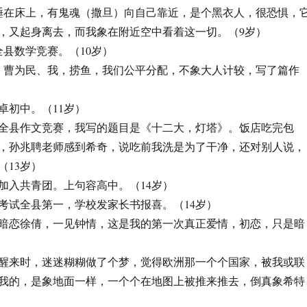
梦中睡在床上，有鬼魂（撒旦）向自己靠近，是个黑衣人，很恐惧，
，又起身离去，而我象在附近空中看着这一切。（9岁）
加全县数学竞赛。（10岁）
徐锐、曹为民、我，捞鱼，我们公平分配，不象大人计较，写了篇作
大卓初中。（11岁）
，参加全县作文竞赛，我写的题目是《十二大，灯塔》。饭店吃完包
，孙兆聘老师感到希奇，说吃前我洗是为了干净，还对别人说，
（13岁）
初三加入共青团。上句容高中。（14岁）
期中考试全县第一，学校发家长书报喜。（14岁）
，真实暗恋徐倩，一见钟情，这是我的第一次真正爱情，初恋，只是暗
，早上醒来时，迷迷糊糊做了个梦，觉得欧洲那一个个国家，被我或联
我的，是象地面一样，一个个在地图上被推来推去，倒真象希特