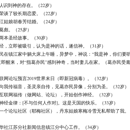
认识到神的存在。（22岁）
和王荣谈了较长期恋爱。（22岁）
与镇江姑娘胡春芳结婚。（24岁）
子葛彪。（25岁）
读过两本圣经故事。（30岁）
读圣经，立即被吸引，认为是神的话，遂信神。（31岁）
，葛亦民在镇江家中躺大床上午睡，异梦中，神说：“我是神，你们要
立即醒来，对“指葛亦民”感到神奇，当时妻儿在家。（葛亦民受
于互联网论坛预言2019世界末日（即新冠病毒）。（32岁）
无人向我传福音，圣灵亲自传，见葛亦民异像，分别为圣。（32岁）
开始互联网福传（做网站、论坛），开始创作神经。（32岁）
确立神经金律：[不与任何人作对]。这是天国的快乐。（33岁）
，做第一个论坛社区（耶梅社区），丹东姑娘寒梅冷雪无私帮助了我。
在新华社江苏分社新闻信息镇江分中心工作。（34岁）