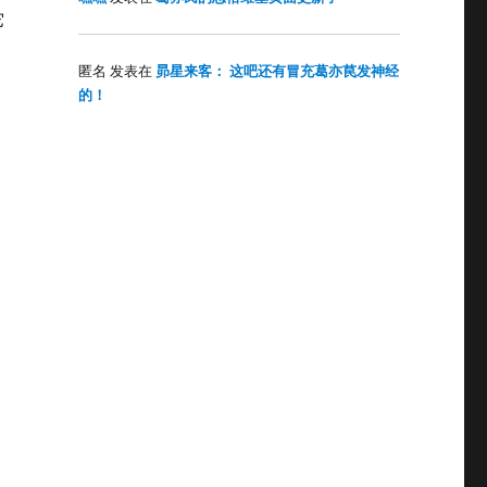
它
昴星来客： 这吧还有冒充葛亦苠发神经
匿名
发表在
的！