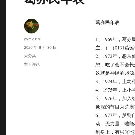
葛亦民年表
作
gym2019
1、1969年，
者
发
2026 年 6 月 30 日
主。）（0131葛
布
分
未分类
2、1972年，
于
类
于
留下评论
想，吃了会不会长
葛
这就是神经的起源
亦
3、1974年，
民
年
4、1975年，上
表
5、1976年，
象深的节目为荒漠
6、1977年，
动，无力量，唯能
到身上，有强光照