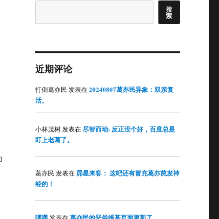
搜
索
近期评论
20240807葛亦民异象：双亲复
打倒葛亦民
发表在
活。
尽智而动: 反正没个好，百度总是
小林茂树
发表在
盯上老葛了。
印
昴星来客： 这吧还有冒充葛亦苠发神
葛亦民
发表在
经的！
嘿嘿
葛亦民的恶俗维基页面更新了
发表在