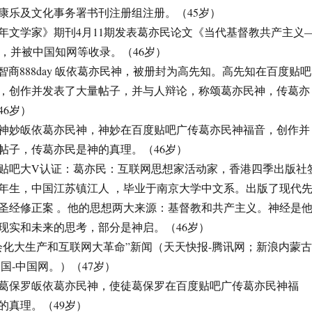
康乐及文化事务署书刊注册组注册。（45岁）
《青年文学家》期刊4月11期发表葛亦民论文《当代基督教共产主义
》，并被中国知网等收录。（46岁）
@高智商888day 皈依葛亦民神，被册封为高先知。高先知在百度贴吧
，创作并发表了大量帖子，并与人辩论，称颂葛亦民神，传葛亦
46岁）
，督工神妙皈依葛亦民神，神妙在百度贴吧广传葛亦民神福音，创作并
帖子，传葛亦民是神的真理。（46岁）
，百度贴吧大V认证：葛亦民：互联网思想家活动家，香港四季出版社
69年生，中国江苏镇江人 ，毕业于南京大学中文系。出版了现代
圣经修正案 。他的思想两大来源：基督教和共产主义。神经是
现实和未来的思考，部分是神启。（46岁）
”社会化大生产和互联网大革命”新闻（天天快报-腾讯网；新浪内蒙古
国-中国网。）（47岁）
，使徒葛保罗皈依葛亦民神，使徒葛保罗在百度贴吧广传葛亦民神福
的真理。（49岁）