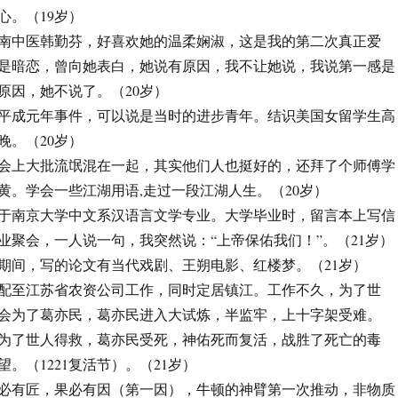
心。（19岁）
，钟情南中医韩勤芬，好喜欢她的温柔娴淑，这是我的第二次真正爱
是暗恋，曾向她表白，她说有原因，我不让她说，我说第一感是
原因，她不说了。（20岁）
，参加平成元年事件，可以说是当时的进步青年。结识美国女留学生高
晚。（20岁）
，和社会上大批流氓混在一起，其实他们人也挺好的，还拜了个师傅学
黄。学会一些江湖用语,走过一段江湖人生。（20岁）
，毕业于南京大学中文系汉语言文学专业。大学毕业时，留言本上写信
业聚会，一人说一句，我突然说：“上帝保佑我们！”。（21岁）
大学期间，写的论文有当代戏剧、王朔电影、红楼梦。（21岁）
，被分配至江苏省农资公司工作，同时定居镇江。工作不久，为了世
会为了葛亦民，葛亦民进入大试炼，半监牢，上十字架受难。
）。为了世人得救，葛亦民受死，神佑死而复活，战胜了死亡的毒
。（1221复活节）。（21岁）
，从器必有匠，果必有因（第一因），牛顿的神臂第一次推动，非物质