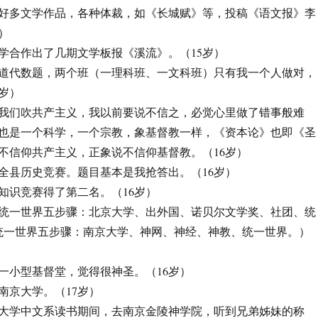
，写了好多文学作品，各种体裁，如《长城赋》等，投稿《语文报》李
）
和同学合作出了几期文学板报《溪流》。（15岁）
，有一道代数题，两个班（一理科班、一文科班）只有我一个人做对，
岁）
，昨晚我们吹共产主义，我以前要说不信之，必觉心里做了错事般难
也是一个科学，一个宗教，象基督教一样，《资本论》也即《圣
不信仰共产主义，正象说不信仰基督教。（16岁）
参加全县历史竞赛。题目基本是我抢答出。（16岁）
全校知识竞赛得了第二名。（16岁）
，立志统一世界五步骤：北京大学、出外国、诺贝尔文学奖、社团、统
在统一世界五步骤：南京大学、神网、神经、神教、统一世界。）
路过一小型基督堂，觉得很神圣。（16岁）
上南京大学。（17岁）
，南京大学中文系读书期间，去南京金陵神学院，听到兄弟姊妹的称