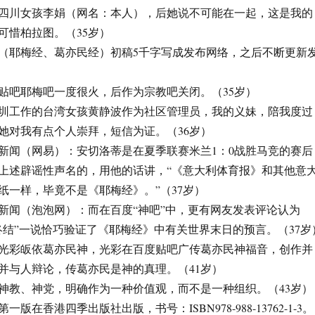
，爱上四川女孩李娟（网名：本人），后她说不可能在一起，这是我的
可惜柏拉图。（35岁）
，神经（耶梅经、葛亦民经）初稿5千字写成发布网络，之后不断更新
百度贴吧耶梅吧一度很火，后作为宗教吧关闭。（35岁）
，在深圳工作的台湾女孩黄静波作为社区管理员，我的义妹，陪我度过
她对我有点个人崇拜，短信为证。（36岁）
神经新闻（网易）：安切洛蒂是在夏季联赛米兰1：0战胜马竞的赛后
上述辟谣性声名的，用他的话讲，“《意大利体育报》和其他意
纸一样，毕竟不是《耶梅经》。”（37岁）
神经新闻（泡泡网）：而在百度“神吧”中，更有网友发表评论认为
被终结”一说恰巧验证了《耶梅经》中有关世界末日的预言。（37岁
，使徒光彩皈依葛亦民神，光彩在百度贴吧广传葛亦民神福音，创作并
并与人辩论，传葛亦民是神的真理。（41岁）
创立神教、神党，明确作为一种价值观，而不是一种组织。（43岁）
第一版在香港四季出版社出版，书号：ISBN978-988-13762-1-3。