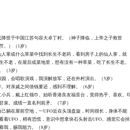
葛亦民降世于中国江苏句容大卓丁村。（神子降临，上帝之子救世
诞节。）（1岁）
想从仙人掌或什么草菜中找到长生不老药，看到房子上的仙人掌，就
生不老，在屋后或菜地里，想有没有一种草菜，吃了长生不老。
。（3岁）
上幼稚园，会唱歌演戏，我演解放军，还在外村演出。（5岁）
小学。对亲戚之间借钱要还，感到不理解。（6岁）
加入红小兵，戴上红领巾。始听香港良友福音台，觉得热乎、喜欢。
甘泉。成绩一直名列前矛。（7岁）
梦到自己躺在屋前空地，一UFO近在头顶盘旋，时间很长，身体不能
看着UFO，稍有恐慌，意识中想拿块石头射击UFO。感觉它会掉
着我，赐我能力。（8岁）